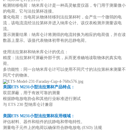
检测转移电荷：纳米库仑计是一种高灵敏度仪器，专门用于测量微小
的电荷。它与法拉第杯连接。
量化电荷：当电荷从物体转移到法拉第杯时，会产生一个微弱的电
流，该电流流经法拉第杯并进入纳库仑计。该仪表检测并测量该电
流。
显示测量结果：纳库仑计将测得的电流转换为相应的电荷值，并在读
数器上显示。该值代表物体初带有的总静电荷。
使用法拉第杯和纳米库仑计的优点：
精度：法拉第杯可屏蔽外部干扰，从而更准确地读取物体的真实电
荷。
多功能性：同一台纳米库仑计可以使用不同尺寸的法拉第杯来测量不
同尺寸的物体。
美国ETS M231小型法拉第杯产品特点：
双层屏蔽，用于有效可靠的测量
根据静电放电协会和其他行业标准进行测试
与 ETS 230 型纳库仑计兼容
美国ETS M231小型法拉第杯应用领域：
评估材料、器件和组件的抗静电和带电特性。
测量电子元件上的电荷以确保符合静电放电 (ESD) 法规