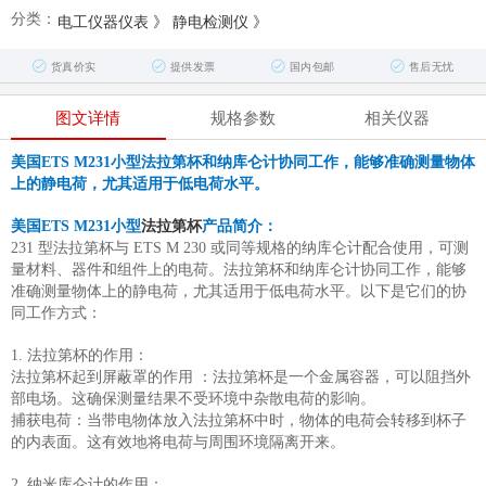
分类：
电工仪器仪表
》
静电检测仪
》
货真价实
提供发票
国内包邮
售后无忧
图文详情
规格参数
相关仪器
美国ETS M231小型
法拉第杯和纳库仑计协同工作，能够准确测量物体
上的静电荷，尤其适用于低电荷水平。
美国ETS M231小型
法拉第杯
产品简介：
231 型法拉第杯与 ETS M 230 或同等规格的纳库仑计配合使用，可测
量材料、器件和组件上的电荷。法拉第杯和纳库仑计协同工作，能够
准确测量物体上的静电荷，尤其适用于低电荷水平。以下是它们的协
同工作方式：
1. 法拉第杯的作用：
法拉第杯起到屏蔽罩的作用 ：法拉第杯是一个金属容器，可以阻挡外
部电场。这确保测量结果不受环境中杂散电荷的影响。
捕获电荷：当带电物体放入法拉第杯中时，物体的电荷会转移到杯子
的内表面。这有效地将电荷与周围环境隔离开来。
2. 纳米库仑计的作用：