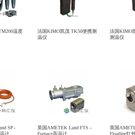
TM200温度
法国KIMO凯茂 TK50便携测
法国KIMO
温仪
测温仪
d SP -
英国AMETEK Land FTS –
英国AMETEK
r高温计
Furnace高温计
Floatlin