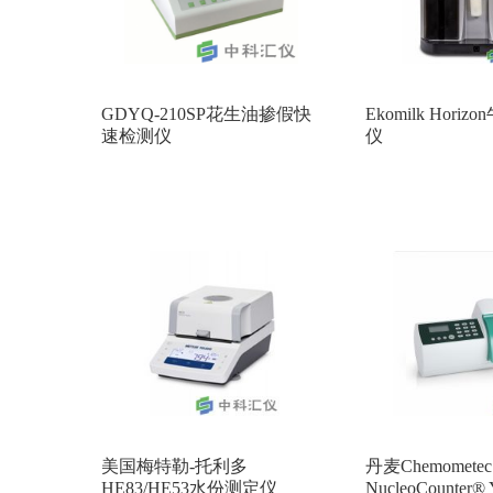
GDYQ-210SP花生油掺假快
Ekomilk Hori
速检测仪
仪
美国梅特勒-托利多
丹麦Chemometec
HE83/HE53水份测定仪
NucleoCounter