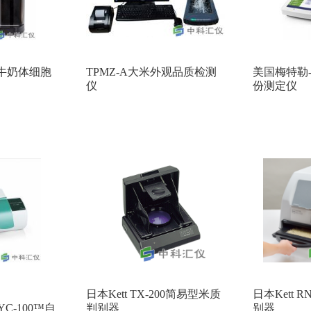
zon牛奶体细胞
TPMZ-A大米外观品质检测
美国梅特勒-
仪
份测定仪
日本Kett TX-200简易型米质
日本Kett 
® YC-100™自
判别器
别器