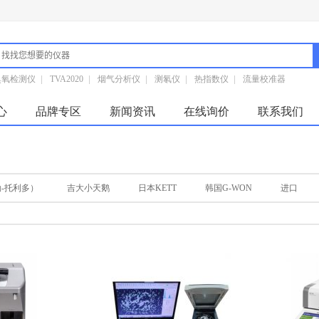
臭氧检测仪
|
TVA2020
|
烟气分析仪
|
测氡仪
|
热指数仪
|
流量校准器
心
品牌专区
新闻资讯
在线询价
联系我们
勒-托利多）
吉大小天鹅
日本KETT
韩国G-WON
进口