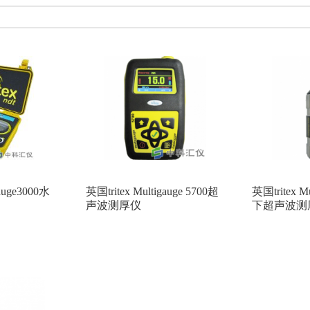
台湾泰仕
昕瑞仪器
美国THERMO FISHER(赛默飞)
意大利D
海如海光电
吉大小天鹅
德国TESTO
德国 Heidenhain
日本新
zonen
法国KIMO（凯茂）
德国SEWERIN(竖威)
日本SSD(西西蒂
TOMTEX
芬兰MIRION
美国Spectrum Technologies
林上科技
拿大Solinst
日本Mitutoyo(三丰)
欧美克
优利德
德国DRA
BGI
美国ALICAT
日本KETT
日本RION(理音)
美国IN-situ
WACHTER(科纳沃茨特)
杭州爱华
北京六一
日本安立Anritsu
gauge3000水
英国tritex Multigauge 5700超
英国tritex M
master
德国List
日本KASUGA春日
英国AMETEK Land
声波测厚仪
下超声波测
苏信
美国AP BUCK
美国DUPONT
乌克兰ECOTEST
E
英国CASELLA
美国LAMOTTE
韩国G-WON
美国SIER