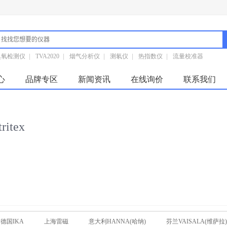
臭氧检测仪
|
TVA2020
|
烟气分析仪
|
测氡仪
|
热指数仪
|
流量校准器
心
品牌专区
新闻资讯
在线询价
联系我们
itex
德国IKA
上海雷磁
意大利HANNA(哈纳)
芬兰VAISALA(维萨拉)