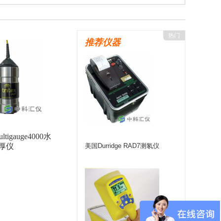
eltaOHM（德尔特）
美国YSI
上海仪电
宇宙COSMOS
美国MSA
美国Ludlum
热门
推荐仪器
)
美国FLUKE
上海菁华
德国PTW
法国interscience
美国APogee
海康微影
GER
日本理研
德国COLIY
美国Prostat
台湾路昌Lutron
致远电子
德国NUVIA
德国SARAD
美国Sensidyne
德国WTW
ultigauge4000水
意大利SENSECA
美国Lighthouse
厚仪
美国Durridge RAD7测氡仪
日本品川
美国Zefon
美国爱色丽X-rite
RA
北师大光电
美国UE
美国SENSIT