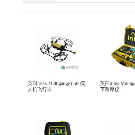
美国METTLER TOLEDO（梅特勒-托利多）
法国Lakeland
北京华仪通泰
上
日本primix
意大利HT
荷兰kipp&
美国HACH
日本富士
白俄罗斯A
法国SAPHYMO
日本ALOKA
加
日本GASTEC
德国Berthold
美国
美国SKC
美国SCS
德国KLEIN
英国tritex Multigauge 6500无
英国tritex Multi
美国2B
美国Megger
白俄罗斯Poli
人机飞行器
下测厚仪
日本SICMO(思美高)
日本USHIO牛尾
德国INFICON（英福康）
美国METON
日本ATAGO(爱拓)