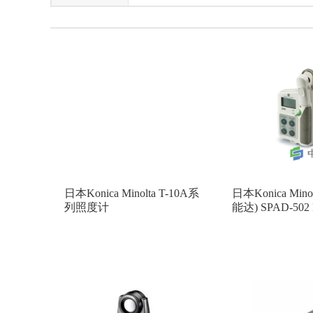
美国METTLER TOLEDO（梅特勒-托利多）
法国Lakeland
北京华仪通泰
上
日本primix
意大利HT
荷兰kipp&
美国HACH
日本富士
白俄罗斯A
法国SAPHYMO
日本ALOKA
加
日本GASTEC
德国Berthold
美国
美国SKC
美国SCS
德国KLEIN
日本Konica Minolta T-10A系
日本Konica Min
美国2B
美国Megger
白俄罗斯Poli
列照度计
能达) SPAD-502
测量仪
日本SICMO(思美高)
日本USHIO牛尾
德国INFICON（英福康）
美国METON
日本ATAGO(爱拓)