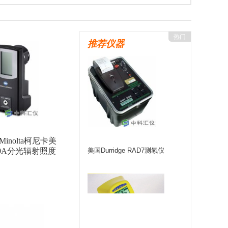
eltaOHM（德尔特）
美国YSI
上海仪电
宇宙COSMOS
美国MSA
美国Ludlum
热门
推荐仪器
)
美国FLUKE
上海菁华
德国PTW
法国interscience
美国APogee
海康微影
GER
日本理研
德国COLIY
美国Prostat
台湾路昌Lutron
致远电子
德国NUVIA
德国SARAD
美国Sensidyne
德国WTW
 Minolta柯尼卡美
意大利SENSECA
美国Lighthouse
500A分光辐射照度
美国Durridge RAD7测氡仪
日本品川
美国Zefon
美国爱色丽X-rite
RA
北师大光电
美国UE
美国SENSIT