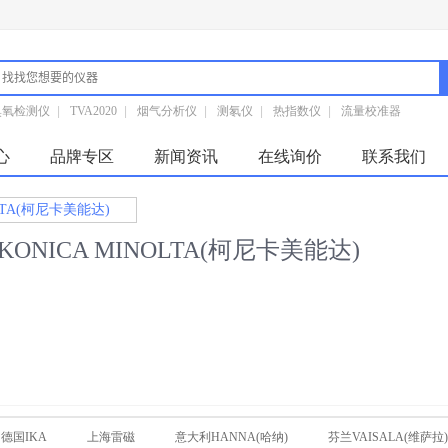
臭氧检测仪
|
TVA2020
|
烟气分析仪
|
测氡仪
|
热指数仪
|
流量校准器
心
品牌专区
新闻资讯
在线询价
联系我们
LTA(柯尼卡美能达)
KONICA MINOLTA(柯尼卡美能达)
德国IKA
上海雷磁
意大利HANNA(哈纳)
芬兰VAISALA(维萨拉)