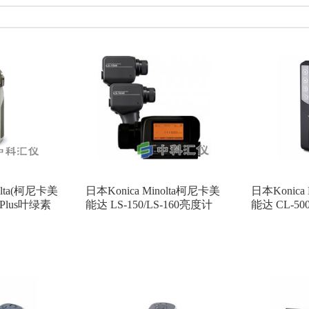
台湾泰仕
昕瑞仪器
美国THERMO FISHER(赛默飞)
意大利D
海如海光电
吉大小天鹅
德国TESTO
德国 Heidenhain
日本新
zonen
法国KIMO（凯茂）
德国SEWERIN(竖威)
日本SSD(西西蒂
TOMTEX
芬兰MIRION
美国Spectrum Technologies
林上科技
拿大Solinst
日本Mitutoyo(三丰)
欧美克
优利德
德国DRA
BGI
美国ALICAT
日本KETT
日本RION(理音)
美国IN-situ
WACHTER(科纳沃茨特)
杭州爱华
北京六一
日本安立Anritsu
olta(柯尼卡美
日本Konica Minolta柯尼卡美
日本Konica
master
德国List
日本KASUGA春日
英国AMETEK Land
 Plus叶绿素
能达 LS-150/LS-160亮度计
能达 CL-
计
苏信
美国AP BUCK
美国DUPONT
乌克兰ECOTEST
E
英国CASELLA
美国LAMOTTE
韩国G-WON
美国SIER