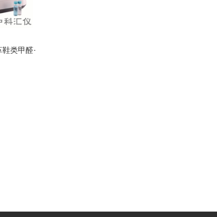
皮革鞋类甲醛·