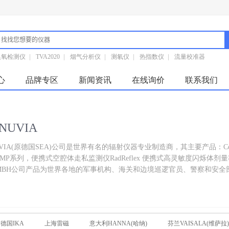
臭氧检测仪
|
TVA2020
|
烟气分析仪
|
测氡仪
|
热指数仪
|
流量校准器
心
品牌专区
新闻资讯
在线询价
联系我们
NUVIA
VIA(原德国SEA)公司是世界有名的辐射仪器专业制造商，其主要产品：C
IMP系列，便携式空腔体走私监测仪RadReflex 便携式高灵敏度闪烁体剂量率测量
-GMBH公司产品为世界各地的军事机构、海关和边境巡逻官员、警察和安
德国IKA
上海雷磁
意大利HANNA(哈纳)
芬兰VAISALA(维萨拉)