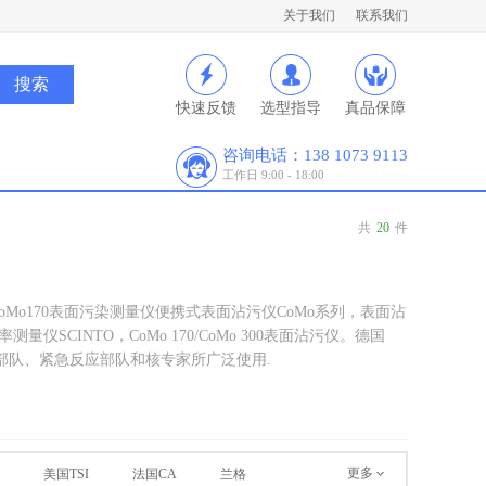
关于我们
联系我们
快速反馈
选型指导
真品保障
咨询电话：138 1073 9113
工作日 9:00 - 18:00
共
20
件
oMo170表面污染测量仪便携式表面沾污仪CoMo系列，表面沾
仪SCINTO，CoMo 170/CoMo 300表面沾污仪。德国
全部队、紧急反应部队和核专家所广泛使用.
更多
美国TSI
法国CA
兰格