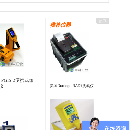
eltaOHM（德尔特）
美国YSI
上海仪电
宇宙COSMOS
美国MSA
美国Ludlum
热门
推荐仪器
)
美国FLUKE
上海菁华
德国PTW
法国interscience
美国APogee
海康微影
GER
日本理研
德国COLIY
美国Prostat
台湾路昌Lutron
致远电子
德国NUVIA
德国SARAD
美国Sensidyne
德国WTW
 PGIS-2便携式伽
意大利SENSECA
美国Lighthouse
仪
美国Durridge RAD7测氡仪
日本品川
美国Zefon
美国爱色丽X-rite
RA
北师大光电
美国UE
美国SENSIT