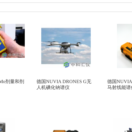
台湾泰仕
昕瑞仪器
美国THERMO FISHER(赛默飞)
意大利D
海如海光电
吉大小天鹅
德国TESTO
德国 Heidenhain
日本新
zonen
法国KIMO（凯茂）
德国SEWERIN(竖威)
日本SSD(西西蒂
TOMTEX
芬兰MIRION
美国Spectrum Technologies
林上科技
拿大Solinst
日本Mitutoyo(三丰)
欧美克
优利德
德国DRA
BGI
美国ALICAT
日本KETT
日本RION(理音)
美国IN-situ
WACHTER(科纳沃茨特)
杭州爱华
北京六一
日本安立Anritsu
olMo剂量和剂
德国NUVIA DRONES G无
德国NUVIA
master
德国List
日本KASUGA春日
英国AMETEK Land
人机碘化钠谱仪
马射线能谱
苏信
美国AP BUCK
美国DUPONT
乌克兰ECOTEST
E
英国CASELLA
美国LAMOTTE
韩国G-WON
美国SIER