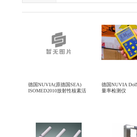
美国METTLER TOLEDO（梅特勒-托利多）
法国Lakeland
北京华仪通泰
上
日本primix
意大利HT
荷兰kipp&
美国HACH
日本富士
白俄罗斯A
法国SAPHYMO
日本ALOKA
加
日本GASTEC
德国Berthold
美国
美国SKC
美国SCS
德国KLEIN
德国NUVIA(原德国SEA)
德国NUVIA D
美国2B
美国Megger
白俄罗斯Poli
ISOMED2010放射性核素活
量率检测仪
度计
日本SICMO(思美高)
日本USHIO牛尾
德国INFICON（英福康）
美国METON
日本ATAGO(爱拓)