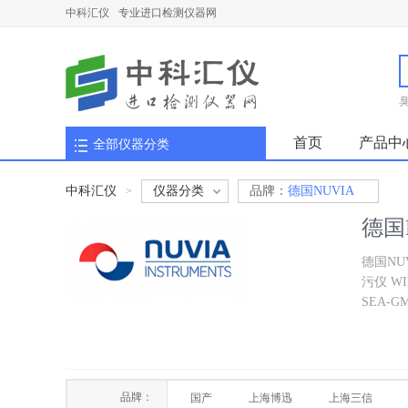
中科汇仪
专业进口检测仪器网
首页
产品中
全部仪器分类
中科汇仪
仪器分类
品牌：
德国NUVIA
>
德国
德国NU
污仪 W
SEA
品牌：
国产
上海博迅
上海三信