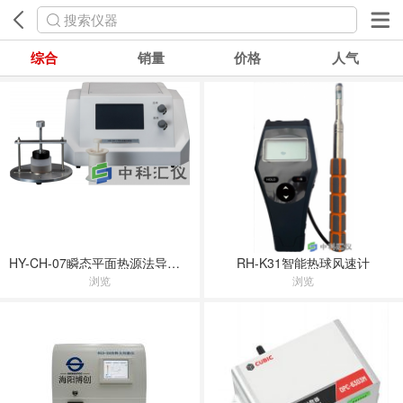
搜索仪器
综合
销量
价格
人气
HY-CH-07瞬态平面热源法导热仪
RH-K31智能热球风速计
浏览
浏览