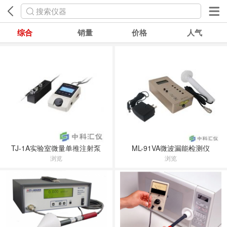
搜索仪器
综合
销量
价格
人气
TJ-1A实验室微量单推注射泵
ML-91VA微波漏能检测仪
浏览
浏览