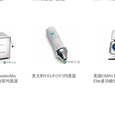
 JumboMix
意大利VELP OV5均质器
美国OMNI Be
C实验室均质器
Elite多