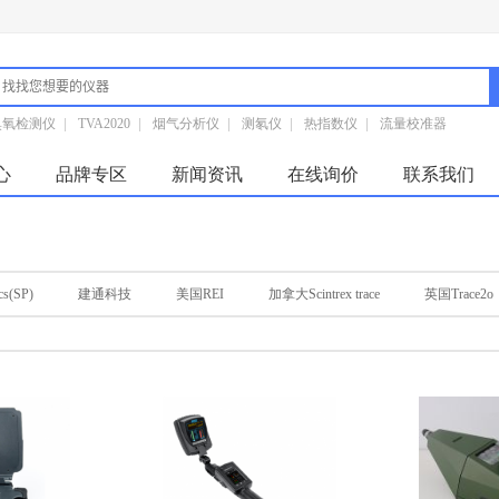
臭氧检测仪
|
TVA2020
|
烟气分析仪
|
测氡仪
|
热指数仪
|
流量校准器
心
品牌专区
新闻资讯
在线询价
联系我们
cs(SP)
建通科技
美国REI
加拿大Scintrex trace
英国Trace2o