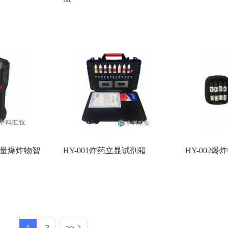
式痕量爆炸物智
HY-001炸药立显试剂箱
HY-002
1
2
>>