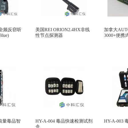
24全频反窃听
美国REI ORION2.4HX非线
加拿大AUTO
lue)
性节点探测器
3000+便
持式痕量毒品智
HY-A-004 毒品快速检测试剂
HY-A-00
盒