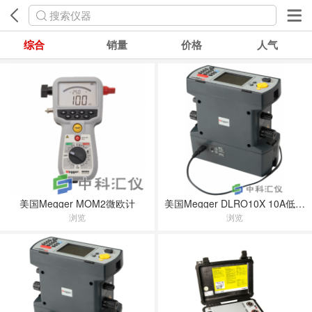
搜索仪器
综合
销量
价格
人气
美国Megger MOM2微欧计
美国Megger DLRO10X 10A低阻值欧姆表
浏览
浏览