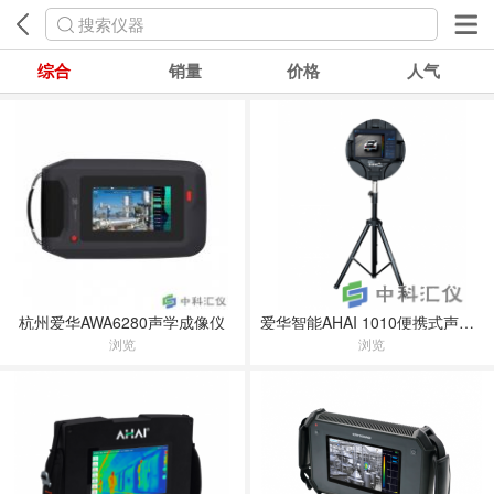
搜索仪器
综合
销量
价格
人气
杭州爱华AWA6280声学成像仪
爱华智能AHAI 1010便携式声学照相机
浏览
浏览