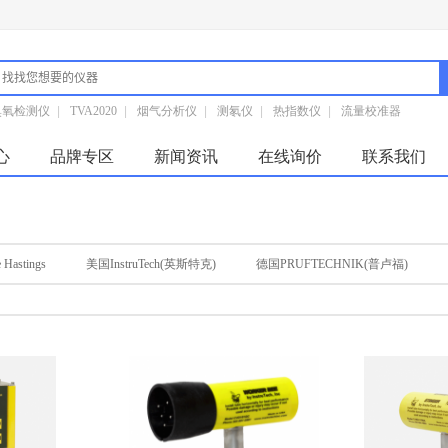
臭氧检测仪
|
TVA2020
|
烟气分析仪
|
测氡仪
|
热指数仪
|
流量校准器
心
品牌专区
新闻资讯
在线询价
联系我们
Hastings
美国InstruTech(英斯特克)
德国PRUFTECHNIK(普卢福)