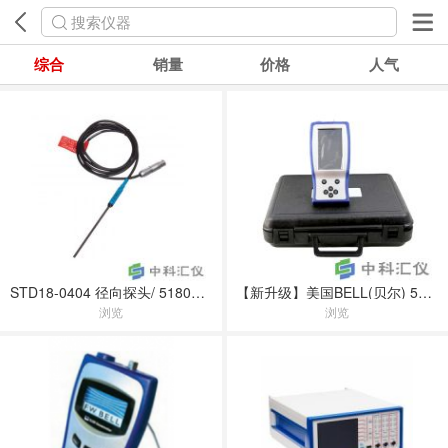
搜索仪器
综合
销量
价格
人气
STD18-0404 径向探头/ 5180径向探头
【新升级】美国BELL(贝尔) 5270/5280霍尔效应便携式触摸屏高斯计(5170/5180替代型号)
浏览
浏览