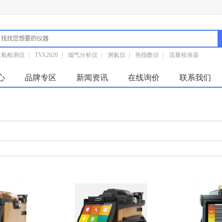
臭氧检测仪
|
TVA2020
|
烟气分析仪
|
测氡仪
|
热指数仪
|
流量校准器
心
品牌专区
新闻资讯
在线询价
联系我们