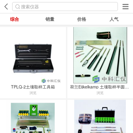
搜索仪器
综合
销量
价格
人气
TPLQ-2土壤取样工具箱
荷兰Eijkelkamp 土壤取样半圆凿钻套装
浏览
浏览