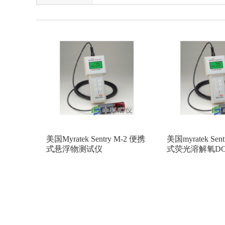
美国METTLER TOLEDO（梅特勒-托利多）
法国Lakeland
北京华仪通泰
上
日本primix
意大利HT
荷兰kipp&
美国HACH
日本富士
白俄罗斯A
法国SAPHYMO
日本ALOKA
加
日本GASTEC
德国Berthold
美国
美国SKC
美国SCS
德国KLEIN
美国Myratek Sentry M-2 便携
美国myratek Sen
美国2B
美国Megger
白俄罗斯Poli
式悬浮物测试仪
式荧光溶解氧D
日本SICMO(思美高)
日本USHIO牛尾
德国INFICON（英福康）
美国METON
日本ATAGO(爱拓)