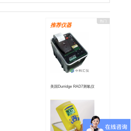
eltaOHM（德尔特）
美国YSI
上海仪电
宇宙COSMOS
美国MSA
美国Ludlum
热门
推荐仪器
)
美国FLUKE
上海菁华
德国PTW
法国interscience
美国APogee
海康微影
GER
日本理研
德国COLIY
美国Prostat
台湾路昌Lutron
致远电子
德国NUVIA
德国SARAD
美国Sensidyne
德国WTW
意大利SENSECA
美国Lighthouse
美国Durridge RAD7测氡仪
日本品川
美国Zefon
美国爱色丽X-rite
RA
北师大光电
美国UE
美国SENSIT