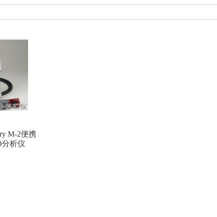
台湾泰仕
昕瑞仪器
美国THERMO FISHER(赛默飞)
意大利D
海如海光电
吉大小天鹅
德国TESTO
德国 Heidenhain
日本新
zonen
法国KIMO（凯茂）
德国SEWERIN(竖威)
日本SSD(西西蒂
TOMTEX
芬兰MIRION
美国Spectrum Technologies
林上科技
拿大Solinst
日本Mitutoyo(三丰)
欧美克
优利德
德国DRA
BGI
美国ALICAT
日本KETT
日本RION(理音)
美国IN-situ
WACHTER(科纳沃茨特)
杭州爱华
北京六一
日本安立Anritsu
try M-2便携
master
德国List
日本KASUGA春日
英国AMETEK Land
O分析仪
苏信
美国AP BUCK
美国DUPONT
乌克兰ECOTEST
E
英国CASELLA
美国LAMOTTE
韩国G-WON
美国SIER