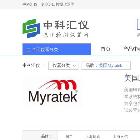
中科汇仪
专业进口检测仪器网
首页
产品中
全部仪器分类
中科汇仪
仪器分类
品牌：
美国Myratek
>
美国M
美国HO
试系统制
方案包
试装置
品牌：
国产
上海博迅
上海三信