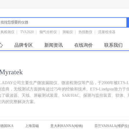
臭氧检测仪
|
TVA2020
|
烟气分析仪
|
测氡仪
|
热指数仪
|
流量校准器
心
品牌专区
新闻资讯
在线询价
联系我们
yratek
LADAY公司主要生产微波漏能仪、微波检测仪等产品，于2000年被ETS-Lind
造商，无线测试方面拥有超过75年的经验和技术。ETS-Lindgren致力于生
含了吸波器、天线、屏蔽测试装置、SAR/HAC、探测与监控装置、软体、用
在內的完整解决方案。
德国IKA
上海雷磁
意大利HANNA(哈纳)
芬兰VAISALA(维萨拉)