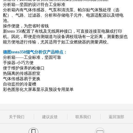
分析箱—坚固的设计符合工业标准
分析箱内有气体传感器、气泵和清洗泵、帕尔贴气体预处理（选
配）、气路、过滤器、分析和存储电子元件、电源适配器以及锂电
池。
操作便捷，为您省时省钱
新testo 350配置了有线及无线两种接口，可直接连接至电脑或打印
机。因此，即便是待测烟道与设备调校现场有一定距离，测量数据也
能方便地进行传输，尤其适用于如工业燃烧器的测量调校。
德图testo350烟气分析仪产品特点：
分析箱——工业标准，坚固可靠
手操器-小巧方便
便于维护保养的检修口
热隔离的传感器腔室
气体传感器易于更换
自动监控的冷凝槽
彩色图形化大屏幕显示及预设专用菜单
关于我们
建议反馈
联系我们
返回顶部