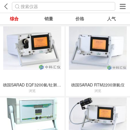
搜索仪器
综合
销量
价格
人气
德国SARAD EQF3200氡/钍测量仪
德国SARAD RTM2200测氡仪
浏览
浏览