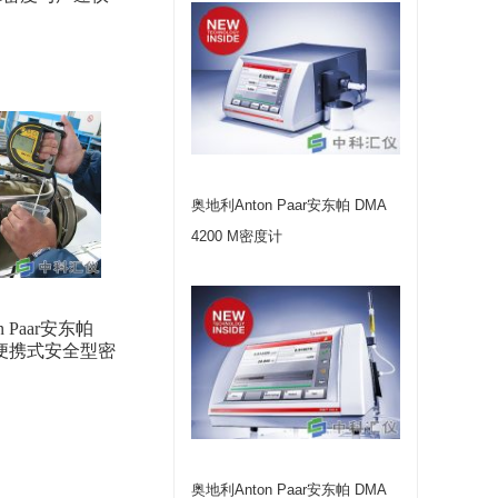
奥地利Anton Paar安东帕 DMA
4200 M密度计
 Paar安东帕
Ex便携式安全型密
奥地利Anton Paar安东帕 DMA