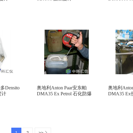
ensito
奥地利Anton Paar安东帕
奥地利Anton
度计
DMA35 Ex Petrol 石化防爆
DMA35 
型便携式密度计
度计
1
2
>>