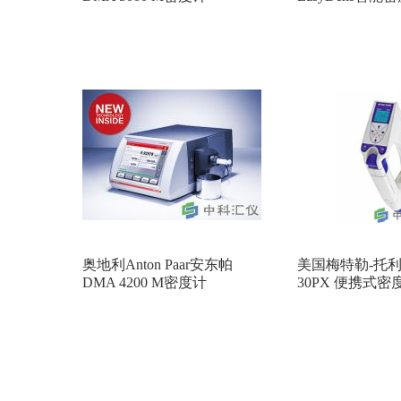
奥地利Anton Paar安东帕
美国梅特勒-托利多D
DMA 4200 M密度计
30PX 便携式密