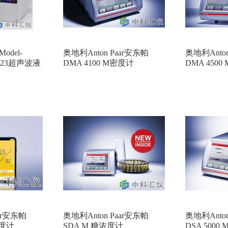
odel-
奥地利Anton Paar安东帕
奥地利Anton
el-23超声波液
DMA 4100 M密度计
DMA 450
ar安东帕
奥地利Anton Paar安东帕
奥地利Anton
密度计
SDA M 糖浓度计
DSA 500