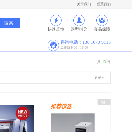
关于我们
联系我们
快速反馈
选型指导
真品保障
咨询电话：138 1073 9113
工作日 9:00 - 18:00
共
13
件
更多
热门
推荐仪器