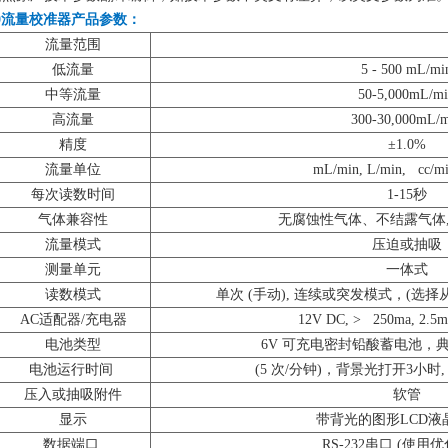
er 510流量校准器产品参数：
流量范围
低流量
5 - 500 mL/mi
中等流量
50-5,000mL/m
高流量
300-30,000mL/
精度
±1.0%
流量单位
mL/min, L/min, cc/mi
每次读数时间
1-15秒
气体兼容性
无腐蚀性气体、不结露气体,
流量模式
压迫或抽吸
测量单元
一体式
读数模式
单次 (手动), 连续或突发模式，(选择
AC适配器/充电器
12V DC, > 250ma, 
电池类型
6V 可充电密封铅酸蓄电池，
电池运行时间
(5 次/分钟)，背景光打开3小时
压入或抽吸附件
软管
显示
带背光的图形LCD液
数据端口
RS-232串口 (使用