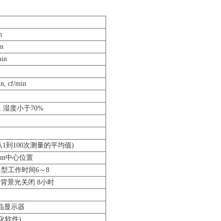
n
in
min
n, cf/min
 湿度小于70%
从1到100次测量的平均值)
2.5mm中心位置
典型工作时间6～8
, 背景光关闭 8小时
晶显示器
优化软件)