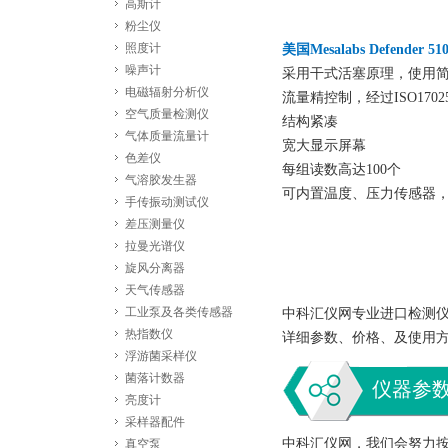
高斯计
粉尘仪
照度计
美国Mesalabs Defend
噪声计
采用干式活塞原理，使用
电磁辐射分析仪
流量精控制，经过ISO1702
空气质量检测仪
结构紧凑
气体质量流量计
宽大显示屏幕
色差仪
每组读数高达100个
气溶胶发生器
可内置温度、压力传感器，优
手传振动测试仪
差压测量仪
拉曼光谱仪
旋风分离器
天气传感器
工业泵及各类传感器
中科汇仪网专业进口检测仪器
热指数仪
详细参数、价格、及使用
浮游菌采样仪
菌落计数器
仪器参
亮度计
采样器配件
中科汇仪网，我们会努力
真空泵