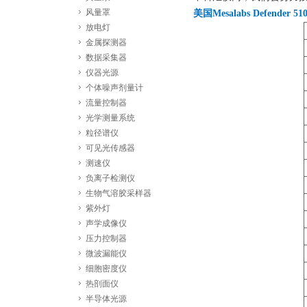
风量罩
美国Mesalabs Defend
放电灯
金属探测器
数据采集器
仪器光源
个体噪声剂量计
流量控制器
光学测量系统
粒径谱仪
可见光传感器
测速仪
负离子检测仪
生物气溶胶采样器
紫外灯
声学成像仪
压力控制器
微波漏能仪
细胞密度仪
热剖面仪
半导体光源