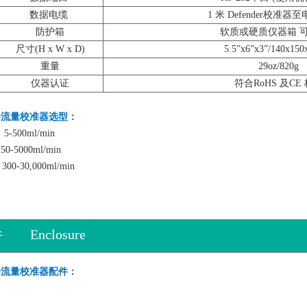
数据电缆
1 米 Defender校准
防护箱
软质或硬质仪器箱 
尺寸(H x W x D)
5.5”x6”x3”/140x15
重量
29oz/820g
仪器认证
符合RoHS 及CE
 510流量校准器
选型：
500ml/min
5000ml/min
30,000ml/min
件
Enclosure
r 510流量校准器配件：