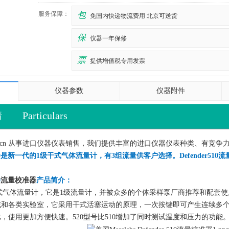
服务保障：
包
免国内快递物流费用 北京可送货
保
仪器一年保修
票
提供增值税专用发票
仪器参数
仪器附件
情
Particulars
y.com.cn 从事进口仪器仪表销售，我们提供丰富的进口仪器仪表种类、有
nder 510是新一代的1级干式气体流量计，有3组流量供客户选择。Defend
0
流量校准器
产品简介：
一代的干式气体流量计，它是1级流量计，并被众多的个体采样泵厂商推荐和配套
域和各类实验室，它采用干式活塞运动的原理，一次按键即可产生连续多
，使用更加方便快速。520型号比510增加了同时测试温度和压力的功能