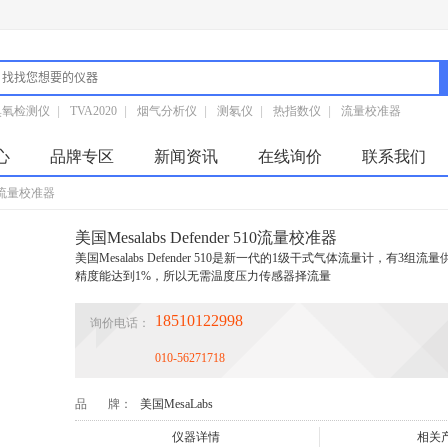
臭氧检测仪
|
TVA2020
|
烟气分析仪
|
测氡仪
|
热指数仪
|
流量校准器
心
品牌专区
新闻资讯
在线询价
联系我们
510流量校准器
美国Mesalabs Defender 510流量校准器
美国Mesalabs Defender 510是新一代的1级干式气体流量计，有3组流量供
精度能达到1%，所以无需温度压力传感器择流量
18510122998
询价电话：
010-56271718
品 牌：
美国MesaLabs
仪器详情
相关