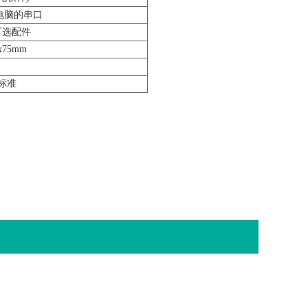
器至电脑的串口
可选配件
0x75mm
 标准