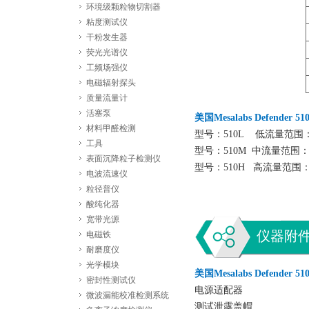
环境级颗粒物切割器
粘度测试仪
干粉发生器
荧光光谱仪
工频场强仪
电磁辐射探头
质量流量计
活塞泵
美国Mesalabs Defender
材料甲醛检测
型号：510L 低流量范围：5-
工具
型号：510M 中流量范围：50-
表面沉降粒子检测仪
型号：510H 高流量范围：300-
电波流速仪
粒径普仪
酸纯化器
宽带光源
仪器附
电磁铁
耐磨度仪
光学模块
美国Mesalabs Defende
密封性测试仪
电源适配器
微波漏能校准检测系统
测试泄露盖帽