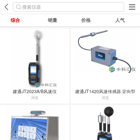
搜索仪器
综合
销量
价格
人气
建通JT2023A/B风速仪
建通JT1420风速传感器·定向型
浏览
浏览