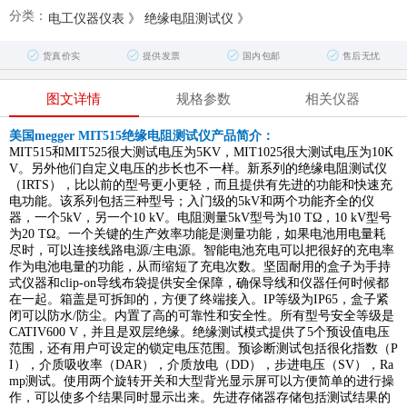
分类：
电工仪器仪表
》
绝缘电阻测试仪
》
货真价实
提供发票
国内包邮
售后无忧
图文详情
规格参数
相关仪器
美国megger MIT515绝缘电阻测试仪产品简介：
MIT515和MIT525很大测试电压为5KV，MIT1025很大测试电压为10K
V。另外他们自定义电压的步长也不一样。新系列的绝缘电阻测试仪
（IRTS），比以前的型号更小更轻，而且提供有先进的功能和快速充
电功能。该系列包括三种型号；入门级的5kV和两个功能齐全的仪
器，一个5kV，另一个10 kV。电阻测量5kV型号为10 TΩ，10 kV型号
为20 TΩ。一个关键的生产效率功能是测量功能，如果电池用电量耗
尽时，可以连接线路电源/主电源。智能电池充电可以把很好的充电率
作为电池电量的功能，从而缩短了充电次数。坚固耐用的盒子为手持
式仪器和clip-on导线布袋提供安全保障，确保导线和仪器任何时候都
在一起。箱盖是可拆卸的，方便了终端接入。IP等级为IP65，盒子紧
闭可以防水/防尘。内置了高的可靠性和安全性。所有型号安全等级是
CATIV600 V，并且是双层绝缘。绝缘测试模式提供了5个预设值电压
范围，还有用户可设定的锁定电压范围。预诊断测试包括很化指数（P
I），介质吸收率（DAR），介质放电（DD），步进电压（SV），Ra
mp测试。使用两个旋转开关和大型背光显示屏可以方便简单的进行操
作，可以使多个结果同时显示出来。先进存储器存储包括测试结果的