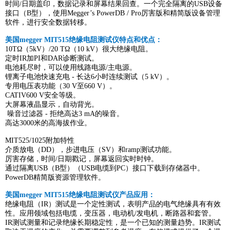
时间/日期盖印，数据记录和屏幕结果回查。一个完全隔离的USB设备
接口（B型），使用Megger’s PowerDB / Pro厉害版和精简版设备管理
软件，进行安全数据转移。
美国megger MIT515绝缘电阻测试仪特点和优点：
10TΩ（5kV）/20 TΩ（10 kV）很大绝缘电阻。
定时IR加PI和DAR诊断测试。
电池耗尽时，可以使用线路电源/主电源。
锂离子电池快速充电 - 长达6小时连续测试（5 kV）。
专用电压表功能（30 V至660 V）。
CATIV600 V安全等级。
大屏幕液晶显示，自动背光。
噪音过滤器 - 拒绝高达3 mA的噪音。
高达3000米的高海拔作业。
MIT525/1025附加特性
介质放电（DD），步进电压（SV）和ramp测试功能。
厉害存储，时间/日期戳记，屏幕返回实时时钟。
通过隔离USB（B型）（USB电缆到PC）接口下载到存储器中。
PowerDB精简版资源管理软件。
美国megger MIT515绝缘电阻测试仪产品应用：
绝缘电阻（IR）测试是一个定性测试，表明产品的电气绝缘具有有效
性。应用领域包括电缆，变压器，电动机/发电机，断路器和套管。
IR测试测量和记录绝缘长期稳定性，是一个已知的测量趋势。IR测试