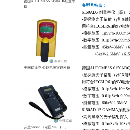
德国AUTOMESS 6150AD6剂量率
各型号特点：
仪
6150AD5 剂量率仪（高）
•是探测光子辐射（γ和X
用符合IEC6LR61的9V电
•模拟范围 1µSv/h-1000mSv
•数字范围 0.1µSv/h-999mS
•能量范围 45keV-3MeV（6
45keV-2.6MeV（6150
美国福禄克 451P电离室巡检仪
德国AUTOMESS 6150
•是探测光子辐射（γ和X
用符合IEC6LR61的9V电
•模拟范围 0.1µSv/h-10mSv
•数字范围 0.01µSv/h-9.99m
•能量范围 60keV-1.3MeV
6150AD-15 GAMMA探测
•高剂量率的光子辐射探头，
•模拟范围 0.1mSv/h-10Sv/
芬兰Mirion （法国MGP） ，