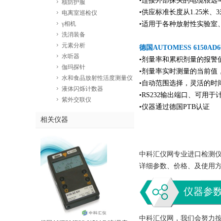
•连接外部探头的电缆很远
核防护服
•供应标准长度从1.25米、
电离室巡检仪
γ相机
•适用于各种放射性实验室
洗消装备
元素分析
德国AUTOMESS 6150
水听器
•剂量率和累积剂量的报警
伽玛探针
•剂量率实时测量的当前值
水和食品放射性活度测量仪
•自动范围选择，灵活的时
液体闪烁计数器
•RS232输出端口、可用于
紫外交联仪
•仪器通过德国PTB认证
相关仪器
中科汇仪网专业进口检测仪器
详细参数、价格、及使用
仪器参
中科汇仪网，我们会努力