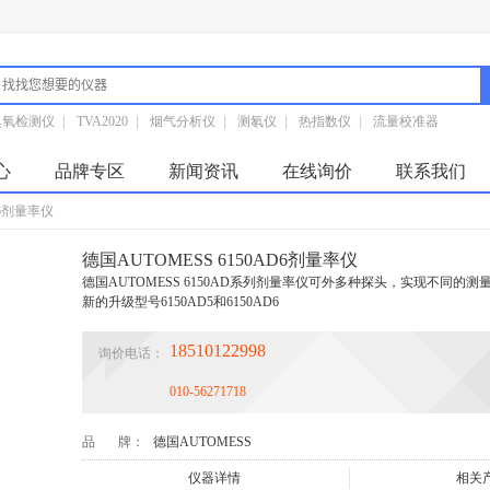
臭氧检测仪
|
TVA2020
|
烟气分析仪
|
测氡仪
|
热指数仪
|
流量校准器
心
品牌专区
新闻资讯
在线询价
联系我们
D6剂量率仪
德国AUTOMESS 6150AD6剂量率仪
德国AUTOMESS 6150AD系列剂量率仪可外多种探头，实现不同的
新的升级型号6150AD5和6150AD6
18510122998
询价电话：
010-56271718
品 牌：
德国AUTOMESS
仪器详情
相关