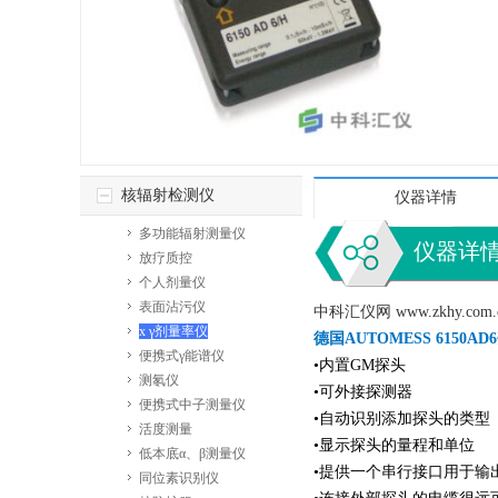
核辐射检测仪
仪器详情
多功能辐射测量仪
仪器详
放疗质控
个人剂量仪
表面沾污仪
中科汇仪网 www.zkh
x γ剂量率仪
德国AUTOMESS 6150
便携式γ能谱仪
•内置GM探头
测氡仪
•可外接探测器
便携式中子测量仪
•自动识别添加探头的类型（例
活度测量
•显示探头的量程和单位
低本底α、β测量仪
•提供一个串行接口用于输
同位素识别仪