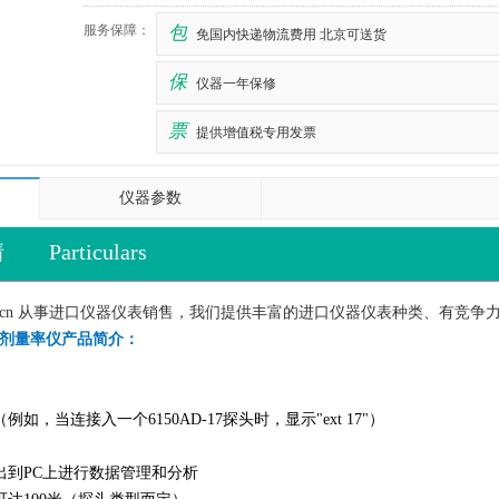
服务保障：
包
免国内快递物流费用 北京可送货
保
仪器一年保修
票
提供增值税专用发票
仪器参数
情
Particulars
y.com.cn 从事进口仪器仪表销售，我们提供丰富的进口仪器仪表种类、有
AD6剂量率仪产品简介：
如，当连接入一个6150AD-17探头时，显示"ext 17"）
出到PC上进行数据管理和分析