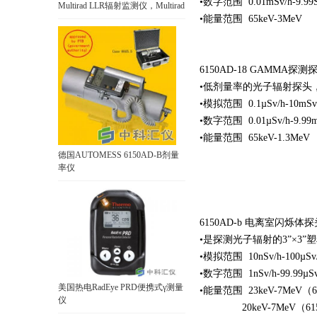
•数字范围 0.01mSv/h-9.99S
Multirad LLR辐射监测仪，Multirad
LLR
•能量范围 65keV-3MeV
6150AD-18 GAMMA探测
•低剂量率的光子辐射探头，
•模拟范围 0.1µSv/h-10mSv
•数字范围 0.01µSv/h-9.99m
•能量范围 65keV-1.3MeV
德国AUTOMESS 6150AD-B剂量
率仪
6150AD-b 电离室闪烁体
•是探测光子辐射的3”×3
•模拟范围 10nSv/h-100µSv
•数字范围 1nSv/h-99.99µSv
美国热电RadEye PRD便携式γ测量
•能量范围 23keV-7MeV（6
仪
20keV-7MeV（6150AD