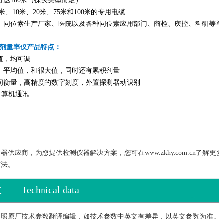
可达100米（探头类型而定）
3米、10米、20米、75米和100米的专用电缆
、同位素生产厂家、医院以及各种同位素应用部门、商检、疾控、科研等单
AD6剂量率仪产品特点：
值，均可调
，平均值，和很大值，同时还有累积剂量
间衡量，高精度的数字刻度，外置探测器动识别
计算机通讯
供应商，为您提供检测仪器解决方案，您可在www.zkhy.com.cn
方法。
数
Technical data
按照原厂技术参数翻译编辑，如技术参数中英文有差异，以英文参数为准