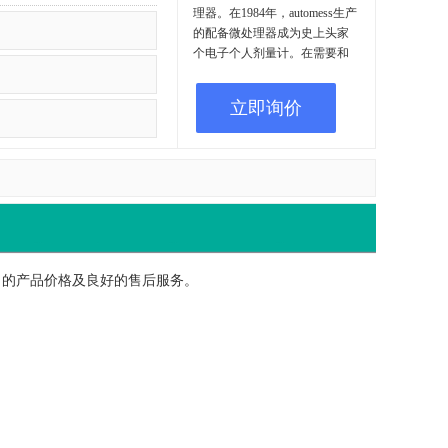
理器。在1984年，automess生产
的配备微处理器成为史上头家
个电子个人剂量计。在需要和
适用的情况下，automess的辐射
米型式仪器获得PTB（德国联邦
立即询价
物理技术研究院，咱家标准化
研究所）认可。在1995年，
automess的质量管理体系根据
DIN EN ISO9001和KTA1401得
到认证。 Automess创始人之
一，科学，参议员威廉·巴特勒
博士已拉登在20世纪50年代中
后期创建了生产消防设备的公
司。他的任务是发展的辐射米
竞争力的产品价格及良好的售后服务。
技术。在他的领导下Teletector产
品创建成功，并使世界各地众
所周知。 1968年，参议员威廉·
巴特勒博士成立了自己的公
司，并在1970年创立了
Automess。他于1995年去世，
在辐射防护测量技术领域的投
入工作近四十年。