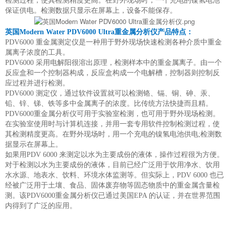
检测过程，使其检测精度更高。在野外现场时，一个充电的镍氢电池
保证供电。检测数据只显示在屏幕上，设备不能保存。
英国Modern Water PDV6000 Ultra重金属分析仪产品特点：
PDV6000 重金属测定仪是一种用于野外现场快速检测各种介质中重金
属离子浓度的工具。
PDV6000 采用电解阳很溶出原理，检测样本中的重金属离子。由一个
反应盒和一个控制器构成，反应盒构成一个电解槽，控制器则控制反
应过程并进行检测。
PDV6000 测定仪，通过软件设置就可以检测铬、镉、铜、砷、汞、
铅、锌、锑、铁等多中金属离子的浓度。比传统方法快捷而且精。
PDV6000重金属分析仪可用于实验室检测，也可用于野外现场检测。
在实验室使用时与计算机连接，并用一套专用软件控制检测过程，使
其检测精度更高。在野外现场时，用一个充电的镍氢电池供电;检测数
据显示在屏幕上。
如果用PDV 6000 来测定以水为主要成份的液体，操作过程很为方便。
对于检测以水为主要成份的液体，目前已经广泛用于饮用净水、饮用
水水源、地表水、饮料、环境水体监测等。但实际上，PDV 6000 也已
经被广泛用于土壤、食品、固体废弃物等固态物质中的重金属含量检
测。该PDV6000重金属分析仪已通过美国EPA 的认证，并在世界范围
内得到了广泛的应用。