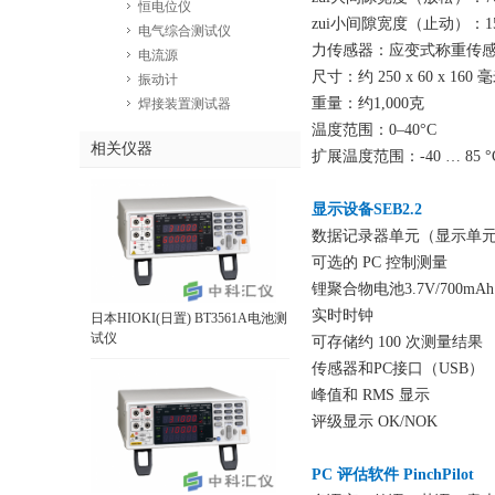
恒电位仪
zui小间隙宽度（止动）：1
电气综合测试仪
力传感器：应变式称重传
电流源
尺寸：约 250 x 60 x 160 
振动计
重量：约1,000克
焊接装置测试器
温度范围：0–40°C
相关仪器
扩展温度范围：-40 … 8
显示设备SEB2.2
数据记录器单元（显示单元 S
可选的 PC 控制测量
锂聚合物电池3.7V/700mAh
实时时钟
日本HIOKI(日置) BT3561A电池测
试仪
可存储约 100 次测量结果
传感器和PC接口（USB）
峰值和 RMS 显示
评级显示 OK/NOK
PC 评估软件 PinchPilot