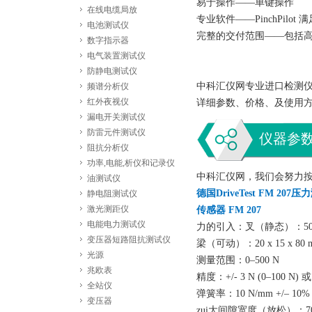
易于操作——单键操作
在线电缆局放
专业软件——PinchPilot
电池测试仪
完整的交付范围——包括
数字指示器
电气装置测试仪
防静电测试仪
中科汇仪网专业进口检测仪器
频谱分析仪
红外夜视仪
详细参数、价格、及使用
漏电开关测试仪
防雷元件测试仪
仪器参
阻抗分析仪
功率,电能,析仪和记录仪
中科汇仪网，我们会努力
油测试仪
德国DriveTest FM 2
静电阻测试仪
激光测距仪
传感器 FM 207
电能电力测试仪
力的引入：叉（静态）：50 x 1
变压器短路阻抗测试仪
梁（可动）：20 x 15 x 80 
光源
测量范围：0–500 N
兆欧表
精度：+/- 3 N (0–100 N) 或 
全站仪
弹簧率：10 N/mm +/– 10%
变压器
zui大间隙宽度（放松）：7