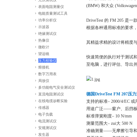
光伏测试仪
(BMW) 和大众 (Volkswage
表面电阻测量仪
电能质量测试工具
功率分析仪
DriveTest 的 FM
示波器
根据各种通用标准的要求
绝缘测试仪
热像仪
其精益求精的设计将精度
微欧计
望远镜
快速简便的执行对于测试和
压力校验仪
至电脑，进行评估、导出并记录。我
熔接机
数字万用表
局放仪
多功能电气安全测试仪
德国DriveTest FM 2
直流电阻测试仪
在线电缆诊断实验
支持的标准– 2000/4/EC
传感器
用途广泛——窗户、后挡
电子负载
标准弹簧刚度– 10 N/mm
电流测试仪
测量范围大– zui大 500 N
安规测试仪
准确测量——无摩擦引导
发生器