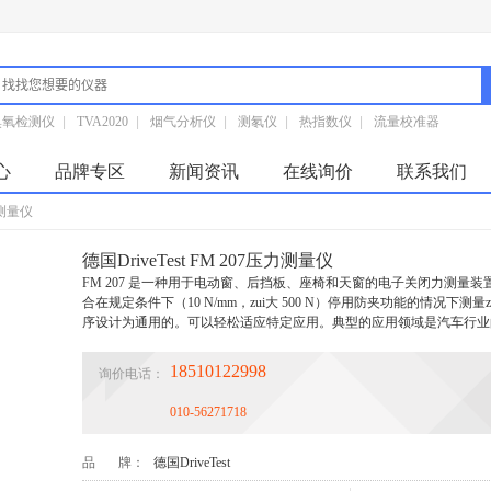
臭氧检测仪
|
TVA2020
|
烟气分析仪
|
测氡仪
|
热指数仪
|
流量校准器
心
品牌专区
新闻资讯
在线询价
联系我们
压力测量仪
德国DriveTest FM 207压力测量仪
FM 207 是一种用于电动窗、后挡板、座椅和天窗的电子关闭力测量
合在规定条件下（10 N/mm，zui大 500 N）停用防夹功能的情况下测
序设计为通用的。可以轻松适应特定应用。典型的应用领域是汽车行业
18510122998
询价电话：
010-56271718
品 牌：
德国DriveTest