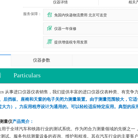
仪器详情
相关
服务保障：
包
免国内快递物流费用 北京可送货
保
仪器一年保修
票
提供增值税专用发票
仪器参数
情
Particulars
y.com.cn 从事进口仪器仪表销售，我们提供丰富的进口仪器仪表种类、有
动窗、后挡板、座椅和天窗的电子关闭力测量装置。由于测量范围较大，它适合在规定
（过大力）。力应用程序设计为通用的。可以轻松适应特定应用。典型的应
测量仪
产品简介：
 开发并制造用于全球汽车和铁路行业的测试系统。作为闭合力测量领域的先驱之一，
试。服务包括测量设备的咨询、维护和校准。其在汽车行业的主要客户包括伟巴斯特 