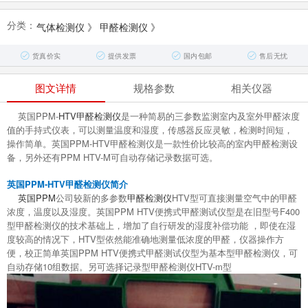
分类：
气体检测仪
》
甲醛检测仪
》
货真价实
提供发票
国内包邮
售后无忧
图文详情
规格参数
相关仪器
英国PPM-
HTV甲醛检测仪
是一种简易的三参数监测室内及室外甲醛浓度
值的手持式仪表，可以测量温度和湿度，传感器反应灵敏，检测时间短，
操作简单。英国PPM-HTV甲醛检测仪是一款性价比较高的室内甲醛检测设
备，另外还有PPM HTV-M可自动存储记录数据可选。
英国PPM-HTV甲醛检测仪简介
英国PPM
公司较新的多参数
甲醛检测仪
HTV型可直接测量空气中的甲醛
浓度，温度以及湿度。英国PPM HTV便携式甲醛测试仪型是在旧型号F400
型甲醛检测仪的技术基础上，增加了自行研发的湿度补偿功能 ，即使在湿
度较高的情况下，HTV型依然能准确地测量低浓度的甲醛，仪器操作方
便，校正简单英国PPM HTV便携式甲醛测试仪型为基本型甲醛检测仪，可
自动存储10组数据。另可选择记录型甲醛检测仪HTV-m型