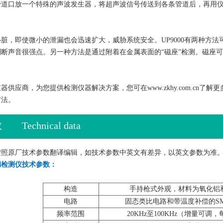
管道口放一个特殊的声波发生器，将超声波信号传送到各条管道后，再用
脏，即使微小的泄漏也会迅速扩大，威胁系统安全。UP9000有两种方法
断声音很强点。另一种方法是通过附着在金属表面的“磁座”检测。磁座
供应商，为您提供检测仪器解决方案，您可在www.zkhy.com.cn
方法。
数
Technical data
按照原厂技术参数翻译编辑，如技术参数中英文有差异，以英文参数为准
泄漏检测仪技术参数：
构造
手持枪式外观，材料为氧化铝和
电路
固态类比电路和带温度补偿的S
频率范围
20KHz至100KHz（增量可调，