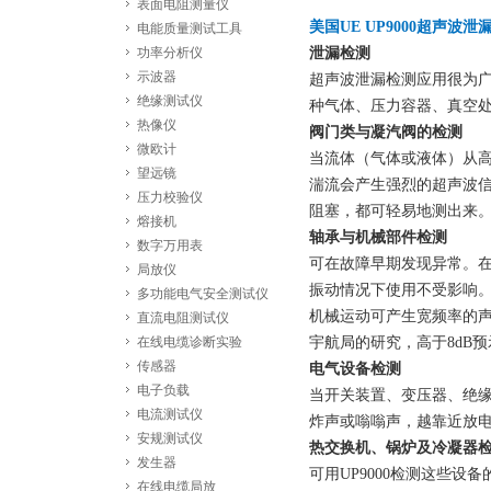
表面电阻测量仪
美国UE UP9000超声波泄
电能质量测试工具
功率分析仪
泄漏检测
示波器
超声波泄漏检测应用很为广
绝缘测试仪
种气体、压力容器、真空
热像仪
阀门类与凝汽阀的检测
微欧计
当流体（气体或液体）从高
望远镜
湍流会产生强烈的超声波信
压力校验仪
阻塞，都可轻易地测出来
熔接机
轴承与机械部件检测
数字万用表
可在故障早期发现异常。
局放仪
振动情况下使用不受影响
多功能电气安全测试仪
机械运动可产生宽频率的声
直流电阻测试仪
在线电缆诊断实验
宇航局的研究，高于8dB预
传感器
电气设备检测
电子负载
当开关装置、变压器、绝缘
电流测试仪
炸声或嗡嗡声，越靠近放电
安规测试仪
热交换机、锅炉及冷凝器
发生器
可用UP9000检测这些
在线电缆局放