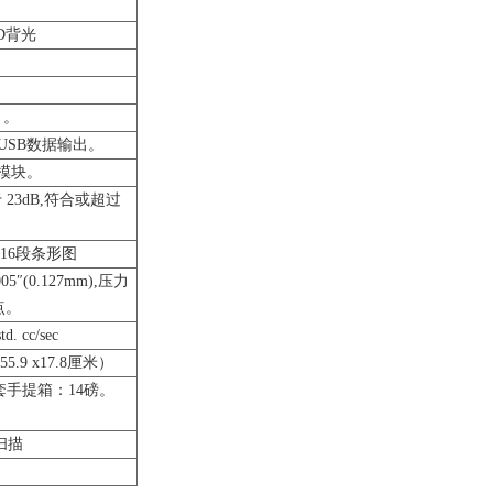
ED背光
）。
 USB数据输出。
器模块。
3dB,符合或超过
。
16段条形图
″(0.127mm),压力
漏点。
td. cc/sec
55.9 x17.8厘米）
套手提箱：14磅。
扫描