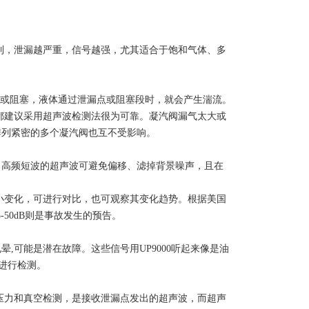
测到，泄漏越严重，信号越强，尤其适合于饱和气体、多
漏或阻塞，液体通过泄漏点或阻塞段时，就会产生湍流。
厂都建议采用超声波检测法很为可靠。凝汽阀漏气太大或
排列紧密的多个凝汽阀也互不受影响。
，高频短波的超声波可避免偏移、滤掉背景噪声，且在
微小变化，可进行对比，也可观察其变化趋势。根据美国
-50dB则是事故发生的预告。
可能是潜在故障。这些信号用UP9000听起来像是油
线进行检测。
。压力和真空检测，是接收泄漏点发出的超声波，而超声