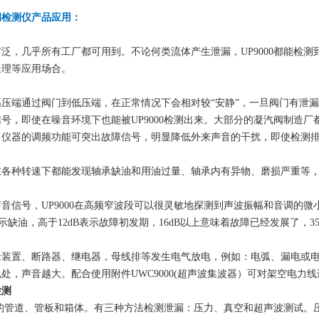
漏检测仪
产品应用：
泛，几乎所有工厂都可用到。不论何类流体产生泄漏，UP9000都能检
处理等应用场合。
压端通过阀门到低压端，在正常情况下会相对较“安静”，一旦阀门有泄
号，即使在噪音环境下也能被UP9000检测出来。大部分的凝汽阀制造
。仪器的调频功能可突出故障信号，明显降低外来声音的干扰，即使检测
在各种转速下都能发现轴承缺油和用油过量、轴承内有异物、磨损严重等
。
音信号，UP9000在高频窄波段可以很灵敏地探测到声波振幅和音调的
示缺油，高于12dB表示故障初发期，16dB以上意味着故障已经发展了，35
装置、断路器、继电器，母线排等发生电气放电，例如：电弧、漏电或电晕,
处，声音越大。配合使用附件UWC9000(超声波集波器）可对架空电力
检测
设备的管道、管板和箱体。有三种方法检测泄漏：压力、真空和超声波测试