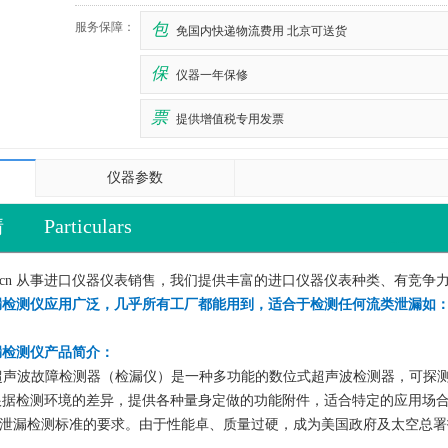
服务保障：
包
免国内快递物流费用 北京可送货
保
仪器一年保修
票
提供增值税专用发票
仪器参数
情
Particulars
y.com.cn 从事进口仪器仪表销售，我们提供丰富的进口仪器仪表种类、有
声波泄漏检测仪应用广泛，几乎所有工厂都能用到，适合于检测任何流类泄漏
漏检测仪
产品简介：
9000 超声波故障检测器（检漏仪）是一种多功能的数位式超声波检测器，
检测环境的差异，提供各种量身定做的功能附件，适合特定的应用场合。Ult
2-93泄漏检测标准的要求。由于性能卓、质量过硬，成为美国政府及太空总