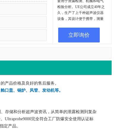
要用于泄漏检测、机械和电气
检验分析。UE公司成立40年之
久，生产了上千种超声波仪器
设备，其设计便于携带，测量
准。主要用于泄漏检测，机器
分析以及电力检查方面，这些
立即询价
设备能提前对设备进行检测，
省去了用户高达几万美元的维
修、淘汰设备以及整体更换设
备的费用从而提高了生产效
率。
竞争力的产品价格及良好的售后服务。
如：舱口盖、锅炉、风管、发动机等。
可探测、存储和分析超声波资讯，从简单的泄露检测到复杂
raprobe9000完全符合工厂防爆安全使用认证标
署指定产品。