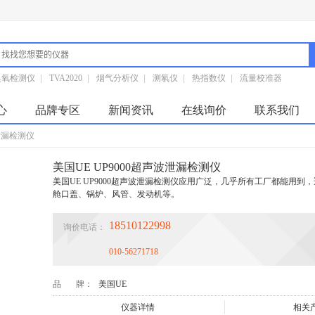
臭氧检测仪
|
TVA2020
|
烟气分析仪
|
测氡仪
|
热指数仪
|
流量校准器
心
品牌专区
新闻资讯
在线询价
联系我们
波泄漏检测仪
美国UE UP9000超声波泄漏检测仪
美国UE UP9000超声波泄漏检测仪应用广泛，几乎所有工厂都能用
舱口盖、锅炉、风管、发动机等。
18510122998
询价电话：
010-56271718
品 牌：
美国UE
仪器详情
相关