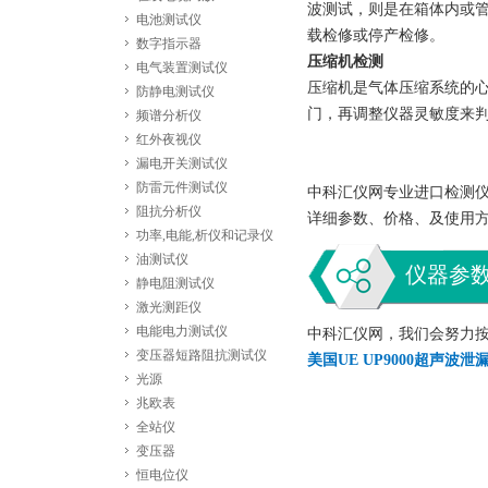
波测试，则是在箱体内或
电池测试仪
载检修或停产检修。
数字指示器
压缩机检测
电气装置测试仪
压缩机是气体压缩系统的心
防静电测试仪
门，再调整仪器灵敏度来判
频谱分析仪
红外夜视仪
漏电开关测试仪
防雷元件测试仪
中科汇仪网专业进口检测仪器
阻抗分析仪
详细参数、价格、及使用
功率,电能,析仪和记录仪
油测试仪
仪器参
静电阻测试仪
激光测距仪
电能电力测试仪
中科汇仪网，我们会努力
变压器短路阻抗测试仪
美国UE UP9000超声波
光源
兆欧表
全站仪
变压器
恒电位仪