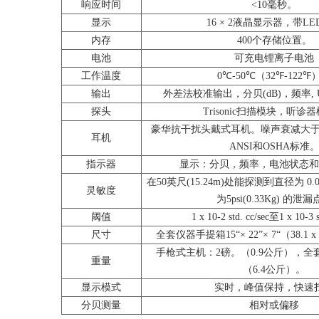
响应时间
<10毫秒。
显示
16 × 2液晶显示器，带L
内存
400个存储位置。
电池
可充电锂离子电池
工作温度
0℃-50℃（32℉-122℉
输出
外差法校准输出，分贝(dB)，频率,
探头
Trisonic扫描模块，听诊
豪华抗干扰头戴式耳机。噪声衰减大于 2
耳机
ANSI和OSHA标准
指示器
显示：分贝，频率，电池状态和
在50英尺(15.24m)处能探测到直径为 0.005
灵敏度
为5psi(0.33Kg) 的泄
阈值
1 x 10-2 std. cc/sec至1 x 10-3 s
尺寸
全套仪器手提箱15“× 22”× 7“（38.1 x 
手枪式主机：2磅。（0.9公斤），全
重量
（6.4公斤）。
显示模式
实时，峰值保持，快速
分贝测量
相对或偏移